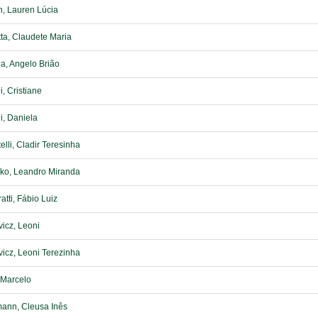
, Lauren Lúcia
ta, Claudete Maria
a, Angelo Brião
i, Cristiane
i, Daniela
elli, Cladir Teresinha
ko, Leandro Miranda
atti, Fábio Luiz
icz, Leoni
icz, Leoni Terezinha
 Marcelo
ann, Cleusa Inês