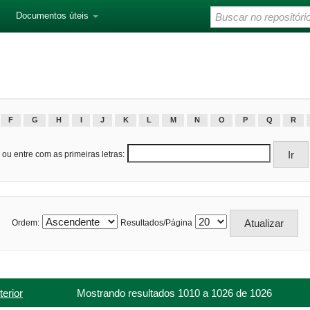
Documentos úteis
F
G
H
I
J
K
L
M
N
O
P
Q
R
ou entre com as primeiras letras:
Ordem:
Resultados/Página
terior
Mostrando resultados 1010 a 1026 de 1026