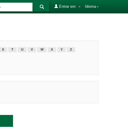
Entrar em:
Idioma
S
T
U
V
W
X
Y
Z