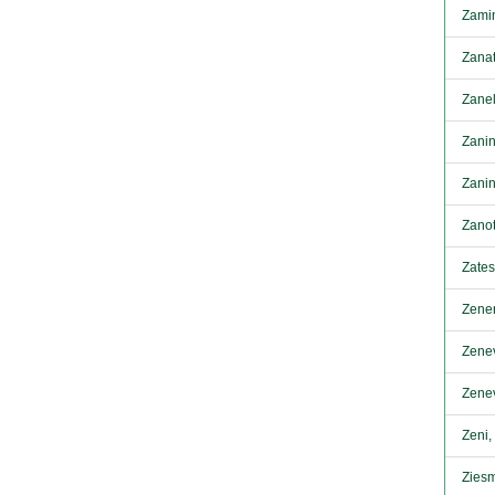
Zamin
Zanat
Zanel
Zanin
Zanin
Zanot
Zates
Zener
Zenev
Zenev
Zeni,
Ziesm