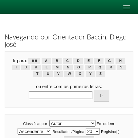
Skip
navigation
Navegando por Orientador Baccin, Diego
José
Ir para:
0-9
A
B
C
D
E
F
G
H
I
J
K
L
M
N
O
P
Q
R
S
T
U
V
W
X
Y
Z
ou entre com as primeiras letras:
Classificar por:
Em ordem:
Resultados/Página
Registro(s):