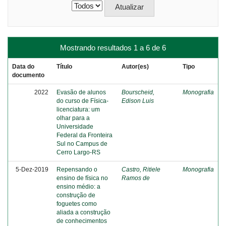
Mostrando resultados 1 a 6 de 6
Data do
Título
Autor(es)
Tipo
documento
2022
Evasão de alunos
Bourscheid,
Monografia
do curso de Física-
Edison Luis
licenciatura: um
olhar para a
Universidade
Federal da Fronteira
Sul no Campus de
Cerro Largo-RS
5-Dez-2019
Repensando o
Castro, Ritiele
Monografia
ensino de física no
Ramos de
ensino médio: a
construção de
foguetes como
aliada a construção
de conhecimentos