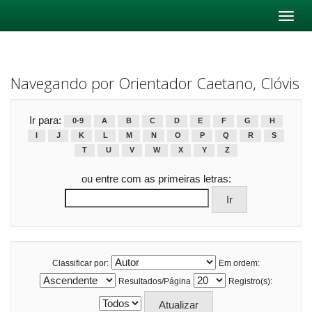
Skip
navigation
Navegando por Orientador Caetano, Clóvis
Ir para:
0-9
A
B
C
D
E
F
G
H
I
J
K
L
M
N
O
P
Q
R
S
T
U
V
W
X
Y
Z
ou entre com as primeiras letras:
Classificar por:
Em ordem:
Resultados/Página
Registro(s):