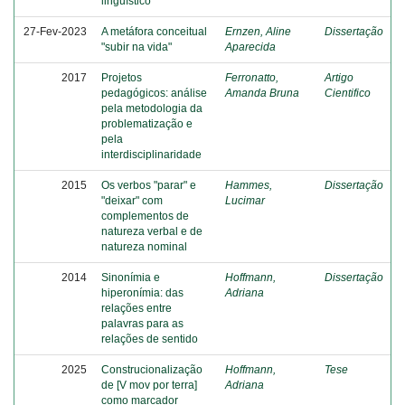
linguístico
27-Fev-2023
A metáfora conceitual
Ernzen, Aline
Dissertação
"subir na vida"
Aparecida
2017
Projetos
Ferronatto,
Artigo
pedagógicos: análise
Amanda Bruna
Cientifico
pela metodologia da
problematização e
pela
interdisciplinaridade
2015
Os verbos "parar" e
Hammes,
Dissertação
"deixar" com
Lucimar
complementos de
natureza verbal e de
natureza nominal
2014
Sinonímia e
Hoffmann,
Dissertação
hiperonímia: das
Adriana
relações entre
palavras para as
relações de sentido
2025
Construcionalização
Hoffmann,
Tese
de [V mov por terra]
Adriana
como marcador