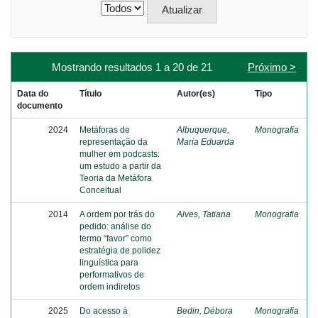
Mostrando resultados 1 a 20 de 21
Próximo >
Data do
Título
Autor(es)
Tipo
documento
2024
Metáforas de
Albuquerque,
Monografia
representação da
Maria Eduarda
mulher em podcasts:
um estudo a partir da
Teoria da Metáfora
Conceitual
2014
A ordem por trás do
Alves, Tatiana
Monografia
pedido: análise do
termo “favor” como
estratégia de polidez
linguística para
performativos de
ordem indiretos
2025
Do acesso à
Bedin, Débora
Monografia