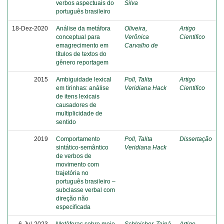
verbos aspectuais do
Silva
português brasileiro
18-Dez-2020
Análise da metáfora
Oliveira,
Artigo
conceptual para
Verônica
Cientifico
emagrecimento em
Carvalho de
títulos de textos do
gênero reportagem
2015
Ambiguidade lexical
Poll, Talita
Artigo
em tirinhas: análise
Veridiana Hack
Cientifico
de itens lexicais
causadores de
multiplicidade de
sentido
2019
Comportamento
Poll, Talita
Dissertação
sintático-semântico
Veridiana Hack
de verbos de
movimento com
trajetória no
português brasileiro –
subclasse verbal com
direção não
especificada
6-Jul-2023
Metáforas sobre meio
Schleicher, Tainá
Artigo