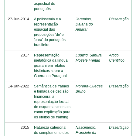
aspectual do
português
27-Jun-2014
A polissemia e a
Jeremias,
Dissertação
representação
Daiana do
espacial das
Amaral
preposições 'de' e
'para' do português
brasileiro
2017
Representação
Ludwig, Sanura
Artigo
metafórica da língua
Mozele Freitag
Cientifico
guarani em relatos
históricos sobre a
Guerra do Paraguai
14-Jan-2022
Semântica de frames
Moreira-Guedes,
Dissertação
e tomada de decisão
Bruno
financeira: a
representação lexical
de esquemas mentais
como explicação para
os efeitos de framing
2015
Natureza categorial
Nascimento,
Dissertação
do complemento dos
Franciele da