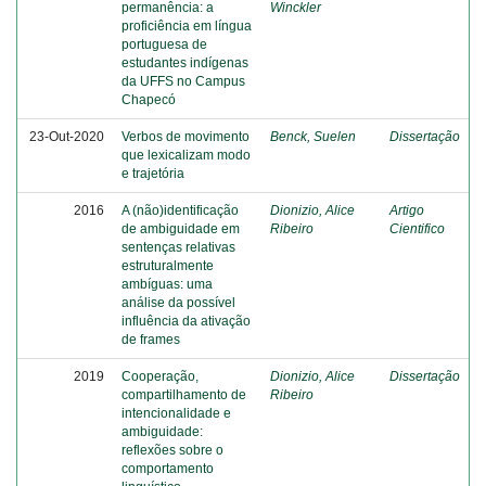
permanência: a
Winckler
proficiência em língua
portuguesa de
estudantes indígenas
da UFFS no Campus
Chapecó
23-Out-2020
Verbos de movimento
Benck, Suelen
Dissertação
que lexicalizam modo
e trajetória
2016
A (não)identificação
Dionizio, Alice
Artigo
de ambiguidade em
Ribeiro
Cientifico
sentenças relativas
estruturalmente
ambíguas: uma
análise da possível
influência da ativação
de frames
2019
Cooperação,
Dionizio, Alice
Dissertação
compartilhamento de
Ribeiro
intencionalidade e
ambiguidade:
reflexões sobre o
comportamento