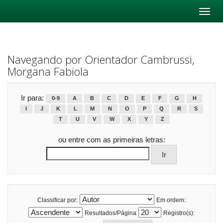
Skip
navigation
Navegando por Orientador Cambrussi,
Morgana Fabiola
Ir para:
0-9
A
B
C
D
E
F
G
H
I
J
K
L
M
N
O
P
Q
R
S
T
U
V
W
X
Y
Z
ou entre com as primeiras letras:
Classificar por:
Em ordem:
Resultados/Página
Registro(s):