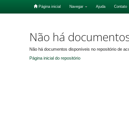
Página inicial
Navegar
Ajuda
Contato
Skip
navigation
Não há documento
Não há documentos disponíveis no repositório de aco
Página inicial do repositório