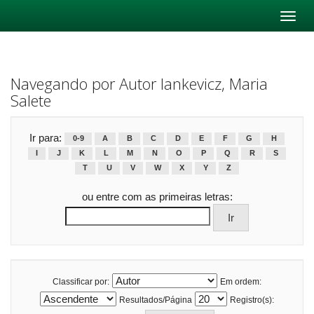
Skip
navigation
Navegando por Autor Iankevicz, Maria
Salete
Ir para:
0-9
A
B
C
D
E
F
G
H
I
J
K
L
M
N
O
P
Q
R
S
T
U
V
W
X
Y
Z
ou entre com as primeiras letras:
Classificar por:
Em ordem:
Resultados/Página
Registro(s):