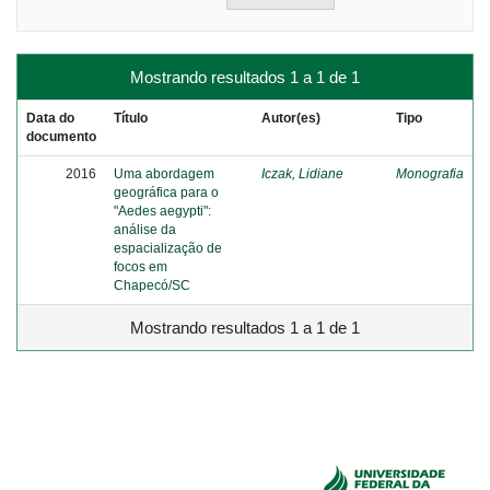
Mostrando resultados 1 a 1 de 1
Data do
Título
Autor(es)
Tipo
documento
2016
Uma abordagem
Iczak, Lidiane
Monografia
geográfica para o
"Aedes aegypti":
análise da
espacialização de
focos em
Chapecó/SC
Mostrando resultados 1 a 1 de 1