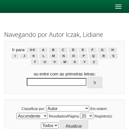
Skip
navigation
Navegando por Autor Iczak, Lidiane
Ir para:
0-9
A
B
C
D
E
F
G
H
I
J
K
L
M
N
O
P
Q
R
S
T
U
V
W
X
Y
Z
ou entre com as primeiras letras:
Classificar por:
Em ordem:
Resultados/Página
Registro(s):