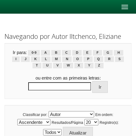
Skip
navigation
Navegando por Autor Iltchenco, Eliziane
Ir para:
0-9
A
B
C
D
E
F
G
H
I
J
K
L
M
N
O
P
Q
R
S
T
U
V
W
X
Y
Z
ou entre com as primeiras letras:
Classificar por:
Em ordem:
Resultados/Página
Registro(s):