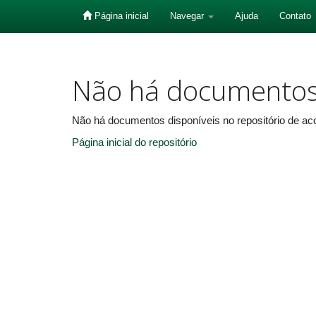
Página inicial
Navegar
Ajuda
Contato
Skip
navigation
Não há documento
Não há documentos disponíveis no repositório de aco
Página inicial do repositório