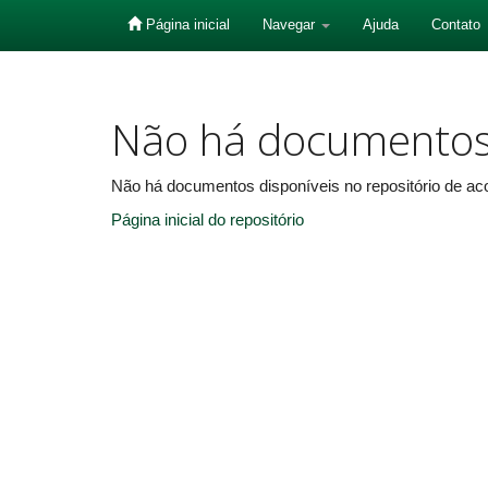
Página inicial
Navegar
Ajuda
Contato
Skip
navigation
Não há documento
Não há documentos disponíveis no repositório de aco
Página inicial do repositório