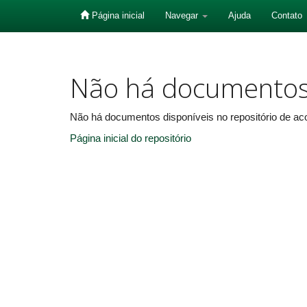
Página inicial
Navegar
Ajuda
Contato
Skip
navigation
Não há documento
Não há documentos disponíveis no repositório de aco
Página inicial do repositório