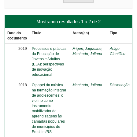
Mostrando resultados 1 a 2 de 2
Data do
Título
Autor(es)
Tipo
documento
2019
Processos e práticas
Frigeri, Jaqueline
;
Artigo
da Educação de
Machado, Juliana
Cientifico
Jovens e Adultos
(EJA): perspectivas
de inovação
educacional
2018
O papel da música
Machado, Juliana
Dissertação
na formação integral
de adolescentes: o
violino como
instrumento
mobilizador de
aprendizagens às
camadas populares
do municípios de
Erechim/RS