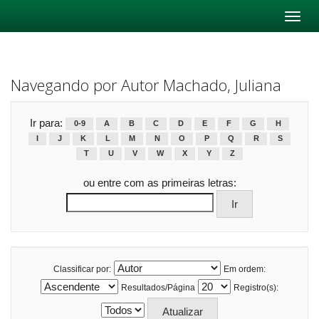
Skip
navigation
Navegando por Autor Machado, Juliana
Ir para:
0-9
A
B
C
D
E
F
G
H
I
J
K
L
M
N
O
P
Q
R
S
T
U
V
W
X
Y
Z
ou entre com as primeiras letras:
Classificar por:
Em ordem:
Resultados/Página
Registro(s):