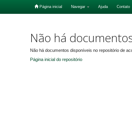
Página inicial
Navegar
Ajuda
Contato
Skip
navigation
Não há documento
Não há documentos disponíveis no repositório de aco
Página inicial do repositório