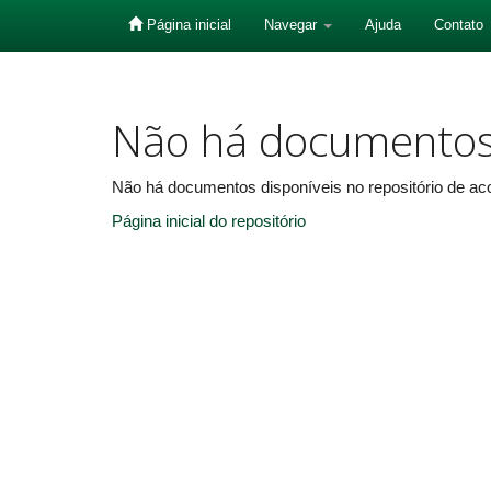
Página inicial
Navegar
Ajuda
Contato
Skip
navigation
Não há documento
Não há documentos disponíveis no repositório de aco
Página inicial do repositório