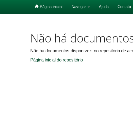
Página inicial
Navegar
Ajuda
Contato
Skip
navigation
Não há documento
Não há documentos disponíveis no repositório de aco
Página inicial do repositório