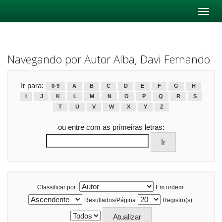
Skip
navigation
Navegando por Autor Alba, Davi Fernando
Ir para:
0-9
A
B
C
D
E
F
G
H
I
J
K
L
M
N
O
P
Q
R
S
T
U
V
W
X
Y
Z
ou entre com as primeiras letras:
Classificar por:
Em ordem:
Resultados/Página
Registro(s):