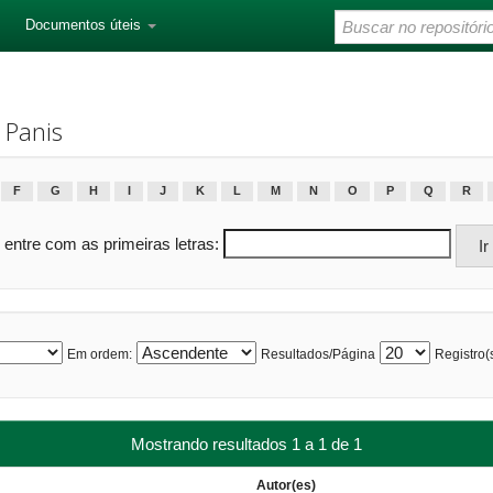
Documentos úteis
 Panis
F
G
H
I
J
K
L
M
N
O
P
Q
R
 entre com as primeiras letras:
Em ordem:
Resultados/Página
Registro(s
Mostrando resultados 1 a 1 de 1
Autor(es)