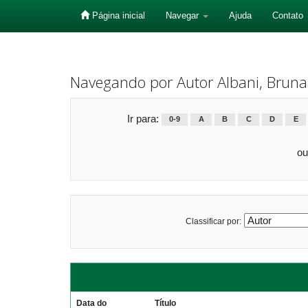
Página inicial
Navegar
Ajuda
Contato
Skip
navigation
Navegando por Autor Albani, Bruna
Ir para:
0-9
A
B
C
D
E
ou
Classificar por:
Data do
Título