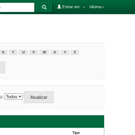
Entrar em:
Idioma
S
T
U
V
W
X
Y
Z
):
Tipo