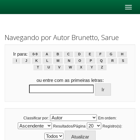
Skip
navigation
Navegando por Autor Brunetto, Sarue
Ir para:
0-9
A
B
C
D
E
F
G
H
I
J
K
L
M
N
O
P
Q
R
S
T
U
V
W
X
Y
Z
ou entre com as primeiras letras:
Classificar por:
Em ordem:
Resultados/Página
Registro(s):