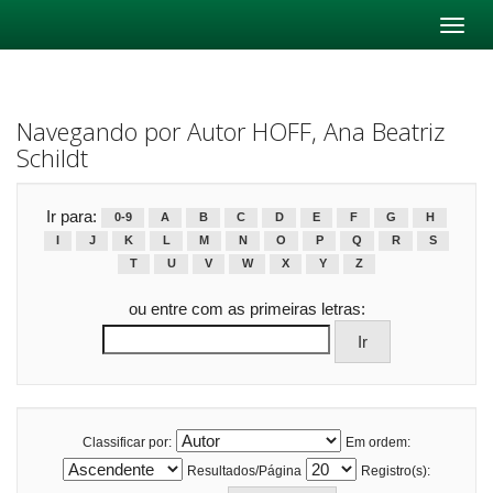
Skip
navigation
Navegando por Autor HOFF, Ana Beatriz
Schildt
Ir para:
0-9
A
B
C
D
E
F
G
H
I
J
K
L
M
N
O
P
Q
R
S
T
U
V
W
X
Y
Z
ou entre com as primeiras letras:
Classificar por:
Em ordem:
Resultados/Página
Registro(s):