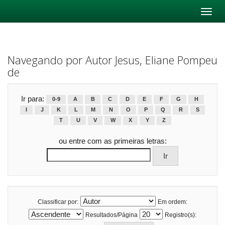
Skip
navigation
Navegando por Autor Jesus, Eliane Pompeu
de
Ir para:
0-9
A
B
C
D
E
F
G
H
I
J
K
L
M
N
O
P
Q
R
S
T
U
V
W
X
Y
Z
ou entre com as primeiras letras:
Classificar por:
Em ordem:
Resultados/Página
Registro(s):