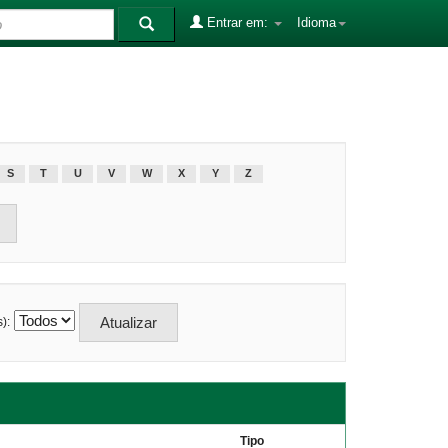
Entrar em:
Idioma
S
T
U
V
W
X
Y
Z
):
Tipo