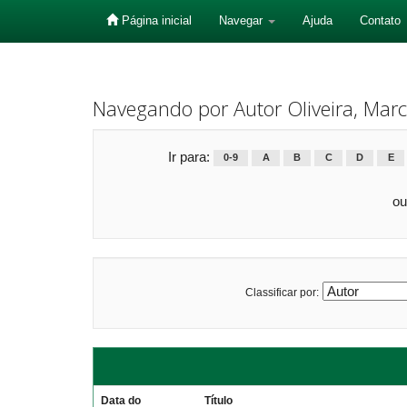
Página inicial
Navegar
Ajuda
Contato
Skip
navigation
Navegando por Autor Oliveira, Marc
Ir para:
0-9
A
B
C
D
E
ou
Classificar por:
Data do
Título