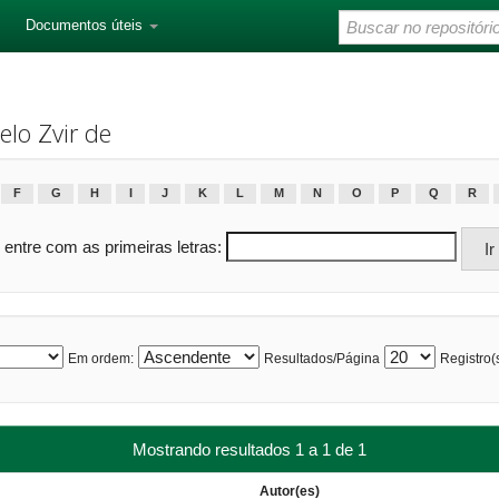
Documentos úteis
elo Zvir de
F
G
H
I
J
K
L
M
N
O
P
Q
R
 entre com as primeiras letras:
Em ordem:
Resultados/Página
Registro(s
Mostrando resultados 1 a 1 de 1
Autor(es)