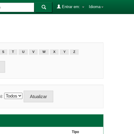
Entrar em:
Idioma
S
T
U
V
W
X
Y
Z
):
Tipo