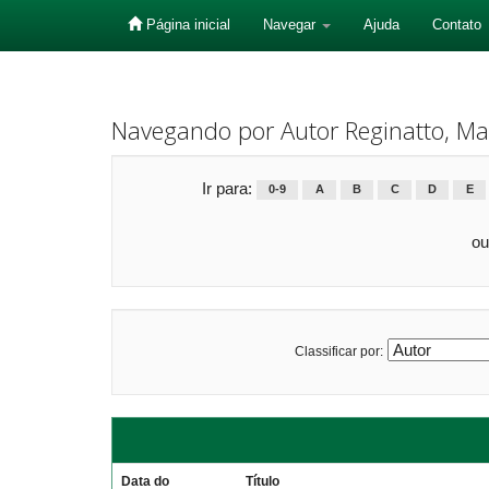
Página inicial
Navegar
Ajuda
Contato
Skip
navigation
Navegando por Autor Reginatto, Ma
Ir para:
0-9
A
B
C
D
E
ou
Classificar por:
Data do
Título