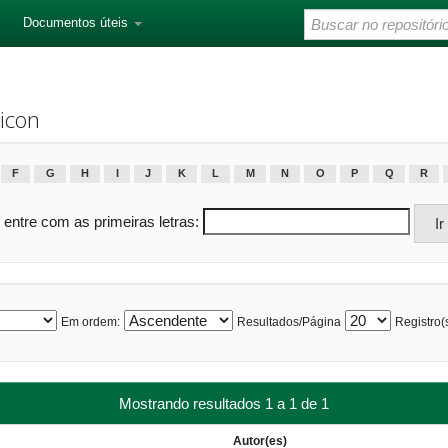
Documentos úteis
icon
F
G
H
I
J
K
L
M
N
O
P
Q
R
 entre com as primeiras letras:
Em ordem:
Resultados/Página
Registro(s
Mostrando resultados 1 a 1 de 1
Autor(es)