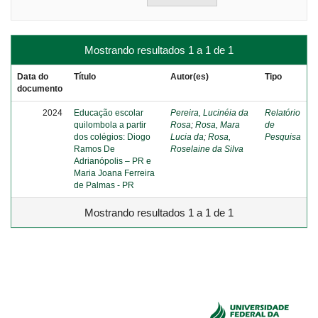
Mostrando resultados 1 a 1 de 1
Data do
Título
Autor(es)
Tipo
documento
2024
Educação escolar
Pereira, Lucinéia da
Relatório
quilombola a partir
Rosa
;
Rosa, Mara
de
dos colégios: Diogo
Lucia da
;
Rosa,
Pesquisa
Ramos De
Roselaine da Silva
Adrianópolis – PR e
Maria Joana Ferreira
de Palmas - PR
Mostrando resultados 1 a 1 de 1