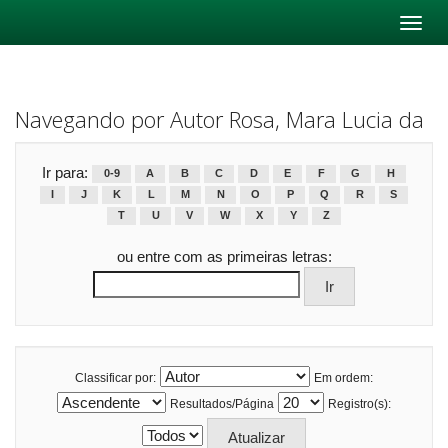
Skip
navigation
Navegando por Autor Rosa, Mara Lucia da
Ir para:
0-9
A
B
C
D
E
F
G
H
I
J
K
L
M
N
O
P
Q
R
S
T
U
V
W
X
Y
Z
ou entre com as primeiras letras:
Classificar por:
Em ordem:
Resultados/Página
Registro(s):