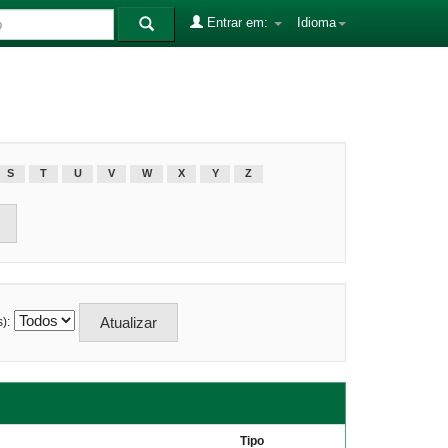
Entrar em:
Idioma
S
T
U
V
W
X
Y
Z
):
Tipo