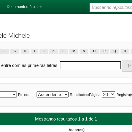
Documentos úteis
le Michele
F
G
H
I
J
K
L
M
N
O
P
Q
R
 entre com as primeiras letras:
Em ordem:
Resultados/Página
Registro(s
Mostrando resultados 1 a 1 de 1
Autor(es)