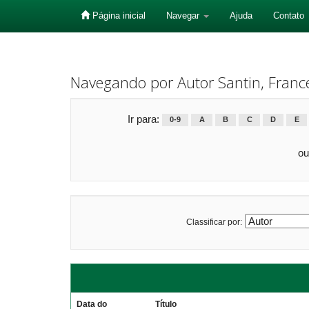
Página inicial
Navegar
Ajuda
Contato
Skip
navigation
Navegando por Autor Santin, France
Ir para:
0-9
A
B
C
D
E
ou
Classificar por:
Data do
Título