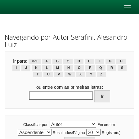
Skip
navigation
Navegando por Autor Serafini, Alesandro
Luiz
Ir para:
0-9
A
B
C
D
E
F
G
H
I
J
K
L
M
N
O
P
Q
R
S
T
U
V
W
X
Y
Z
ou entre com as primeiras letras:
Classificar por:
Em ordem:
Resultados/Página
Registro(s):