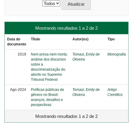
Mostrando resultados 1 a 2 de 2
Data do
Título
Autor(es)
Tipo
documento
2019
Nem presa nem morta:
Tomasi, Emily de
Monografia
análise dos discursos
Oliveira
sobre a
descriminalização do
aborto no Supremo
Tribunal Federal
Ago-2024
Políticas públicas de
Tomasi, Emily de
Artigo
gênero no Brasil:
Oliveira
Cientifico
avanços, desafios e
perspectivas
Mostrando resultados 1 a 2 de 2