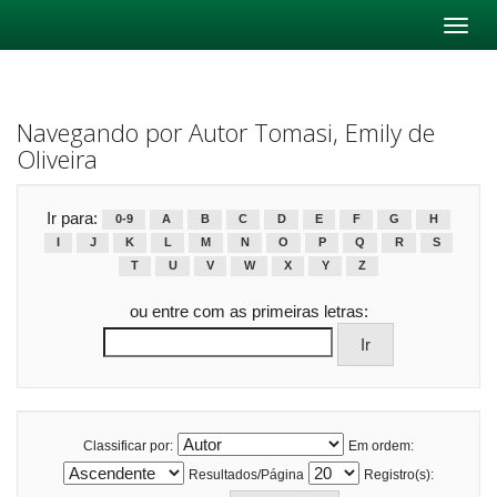
Skip
navigation
Navegando por Autor Tomasi, Emily de
Oliveira
Ir para:
0-9
A
B
C
D
E
F
G
H
I
J
K
L
M
N
O
P
Q
R
S
T
U
V
W
X
Y
Z
ou entre com as primeiras letras:
Classificar por:
Em ordem:
Resultados/Página
Registro(s):