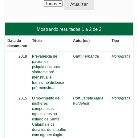
Mostrando resultados 1 a 2 de 2
Data do
Título
Autor(es)
Tipo
documento
2018
Prevalência de
Galli, Fernanda
Monografia
pacientes
psiquiátricas com
síndrome pré-
menstrual e
transtorno disfórico
pré-menstrual
2015
O movimento de
Hoff, Janete Maria
Monografia
mulheres
Koldehoff
camponesas e
agricultoras no
estado de Santa
Catarina e os
desafios do trabalho
com agroecologia: