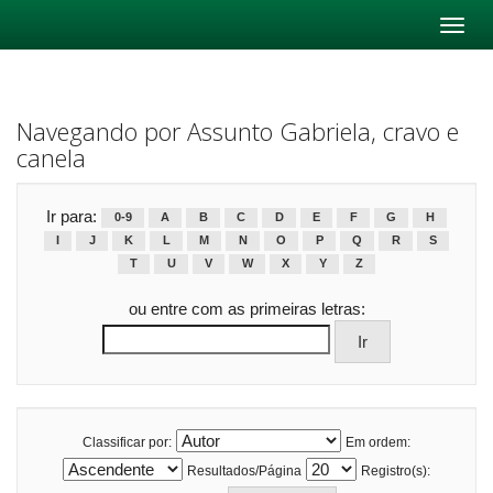
Skip
navigation
Navegando por Assunto Gabriela, cravo e
canela
Ir para:
0-9
A
B
C
D
E
F
G
H
I
J
K
L
M
N
O
P
Q
R
S
T
U
V
W
X
Y
Z
ou entre com as primeiras letras:
Classificar por:
Em ordem:
Resultados/Página
Registro(s):