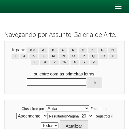
Skip
navigation
Navegando por Assunto Galeria de Arte.
Ir para:
0-9
A
B
C
D
E
F
G
H
I
J
K
L
M
N
O
P
Q
R
S
T
U
V
W
X
Y
Z
ou entre com as primeiras letras:
Classificar por:
Em ordem:
Resultados/Página
Registro(s):