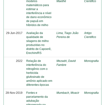
modelos
Maethê
Cientifico
matemáticos para
estimar a
interferência e nível
de dano econômico
de papuã em
híbridos de milho
29-Jun-2017
Avaliação da
Lima, Tiago João
Artigo
qualidade de
Pereira de
Cientifico
silagens de milho
produzidas no
distrito de Capoerê,
Erechim/RS
2022
Relação de
Mezadri, David
Monografia
interferência do
Fambre
nitrogênio com o
herbicida
glufosinato de
amônio aplicado em
diferentes épocas
28-Nov-2019
Fontes e
Mumbach, Moacir
Monografia
parcelamento da
adubação
nitrogenada na