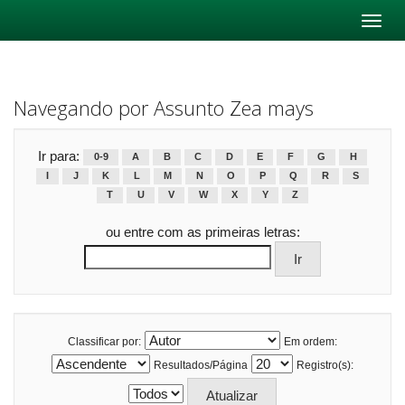
Skip
navigation
Navegando por Assunto Zea mays
Ir para:
0-9
A
B
C
D
E
F
G
H
I
J
K
L
M
N
O
P
Q
R
S
T
U
V
W
X
Y
Z
ou entre com as primeiras letras:
Classificar por:
Em ordem:
Resultados/Página
Registro(s):