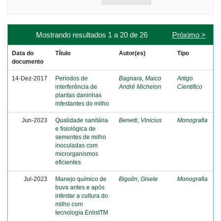
Mostrando resultados 1 a 20 de 26
Próximo >
Data do
Título
Autor(es)
Tipo
documento
14-Dez-2017
Períodos de
Bagnara, Maico
Artigo
interferência de
André Michelon
Cientifico
plantas daninhas
infestantes do milho
Jun-2023
Qualidade sanitária
Benetti, Vinicius
Monografia
e fisiológica de
sementes de milho
inoculadas com
microrganismos
eficientes
Jul-2023
Manejo químico de
Bigolin, Gisele
Monografia
buva antes e após
infestar a cultura do
milho com
tecnologia EnlistTM