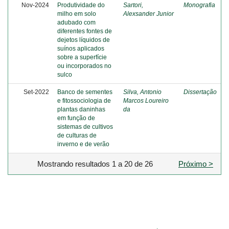
Nov-2024
Produtividade do
Sartori,
Monografia
milho em solo
Alexsander Junior
adubado com
diferentes fontes de
dejetos líquidos de
suínos aplicados
sobre a superfície
ou incorporados no
sulco
Set-2022
Banco de sementes
Silva, Antonio
Dissertação
e fitossociologia de
Marcos Loureiro
plantas daninhas
da
em função de
sistemas de cultivos
de culturas de
inverno e de verão
Mostrando resultados 1 a 20 de 26
Próximo >