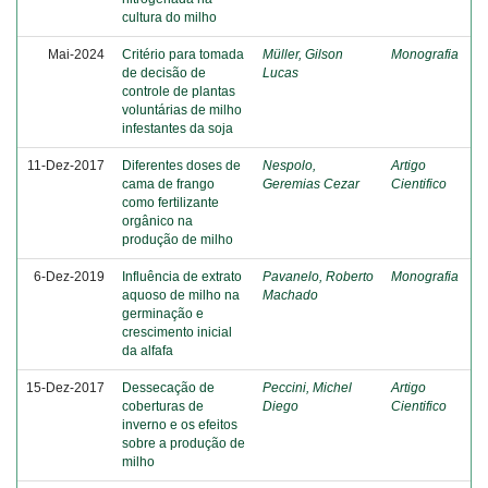
cultura do milho
Mai-2024
Critério para tomada
Müller, Gilson
Monografia
de decisão de
Lucas
controle de plantas
voluntárias de milho
infestantes da soja
11-Dez-2017
Diferentes doses de
Nespolo,
Artigo
cama de frango
Geremias Cezar
Cientifico
como fertilizante
orgânico na
produção de milho
6-Dez-2019
Influência de extrato
Pavanelo, Roberto
Monografia
aquoso de milho na
Machado
germinação e
crescimento inicial
da alfafa
15-Dez-2017
Dessecação de
Peccini, Michel
Artigo
coberturas de
Diego
Cientifico
inverno e os efeitos
sobre a produção de
milho