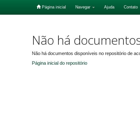
Página inicial
Navegar
Ajuda
Contato
Skip
navigation
Não há documento
Não há documentos disponíveis no repositório de aco
Página inicial do repositório