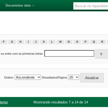
Documentos úteis
F
G
H
I
J
K
L
M
N
O
P
Q
R
ou entre com as primeiras letras:
Ordem:
Resultados/Página
terior
Mostrando resultados 7 a 14 de 14