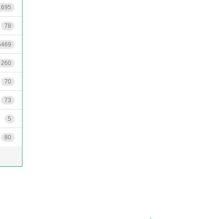
1695
78
5469
260
70
73
5
80