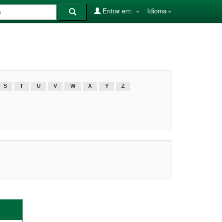
Entrar em:
Idioma
S
T
U
V
W
X
Y
Z