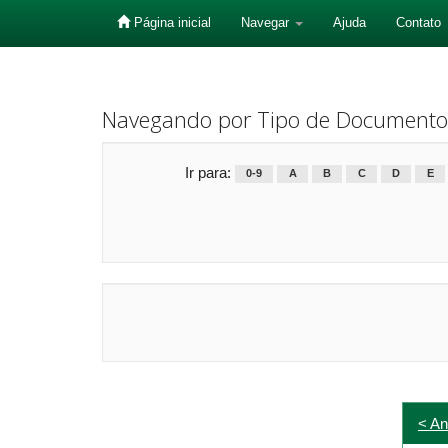
Página inicial
Navegar
Ajuda
Contato
Skip
navigation
Navegando por Tipo de Documento
Ir para:
0-9
A
B
C
D
E
< An