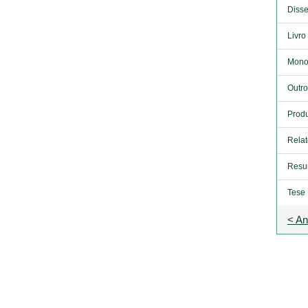
Disse
Livro
Mono
Outro
Produ
Relat
Resu
Tese
< An