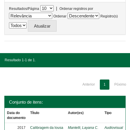
|
Resultados/Página
Ordenar registros por
Ordenar
Registro(s)
Resultado 1-1 de 1.
Anterior
1
Póximo
Conjunto de itens:
Data do
Título
Autor(es)
Tipo
documento
2017
Calibragem da lousa
Mantelli, Layana C.
Audiovisual