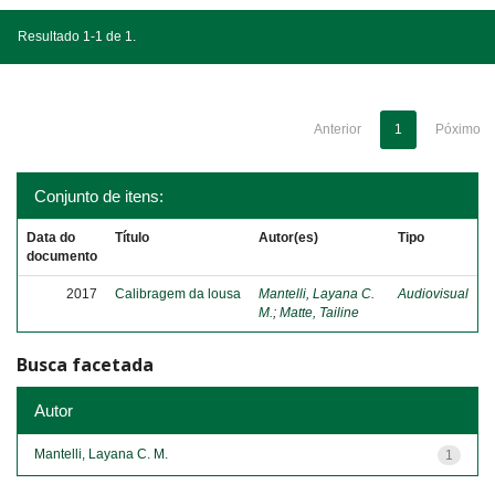
Resultado 1-1 de 1.
Anterior
1
Póximo
Conjunto de itens:
Data do
Título
Autor(es)
Tipo
documento
2017
Calibragem da lousa
Mantelli, Layana C.
Audiovisual
M.
;
Matte, Tailine
Busca facetada
Autor
Mantelli, Layana C. M.
1