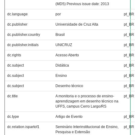
(MD5) Previous issue date: 2013
dc.language
por
pt_BR
dc.publisher
Universidade de Cruz Alta
pt_BR
dc.publisher.country
Brasil
pt_BR
dc.publisher.initials
UNICRUZ
pt_BR
dc.rights
Acesso Aberto
pt_BR
dc.subject
Didática
pt_BR
dc.subject
Ensino
pt_BR
dc.subject
Desenho técnico
pt_BR
dc.title
A monitoria e o processo de ensino-
pt_BR
aprendizagem em desenho técnico na
UFFS, campus Cerro Largo/RS
dc.type
Artigo de Evento
pt_BR
dc.relation.ispartof1
Seminário Interinstitucional de Ensino,
pt_BR
Pesquisa e Extensão