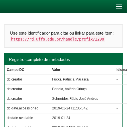
Skip
navigation
Use este identificador para citar ou linkar para este item:
https://rd.uffs.edu.br/handle/prefix/2290
Registro completo de metadados
Campo DC
Valor
Idiom
dc.creator
Fucks, Patrícia Marasca
-
dc.creator
Portela, Valéria Ortaça
-
dc.creator
Schneider, Fábio José Andres
-
dc.date.accessioned
2019-01-24T11:35:54Z
-
dc.date.available
2019-01-24
-