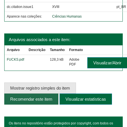
dc.citation.issue1
XVIII
pt_BR
Aparece nas coleções:
Ciências Humanas
Arquivos associados a este item:
Arquivo
Descrição
Tamanho
Formato
FUCKS.pdf
128,3 kB
Adobe
Visualizar/Abrir
PDF
Mostrar registro simples do item
Recomendar este item
Visualizar estatísticas
Os itens no repositório estão protegidos por copyright, com todos os