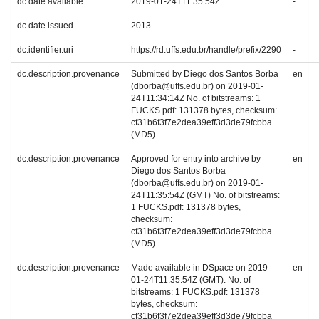
dc.date.available
2019-01-24T11:35:54Z
-
dc.date.issued
2013
-
dc.identifier.uri
https://rd.uffs.edu.br/handle/prefix/2290
-
dc.description.provenance
Submitted by Diego dos Santos Borba
en
(dborba@uffs.edu.br) on 2019-01-
24T11:34:14Z No. of bitstreams: 1
FUCKS.pdf: 131378 bytes, checksum:
cf31b6f3f7e2dea39eff3d3de79fcbba
(MD5)
dc.description.provenance
Approved for entry into archive by
en
Diego dos Santos Borba
(dborba@uffs.edu.br) on 2019-01-
24T11:35:54Z (GMT) No. of bitstreams:
1 FUCKS.pdf: 131378 bytes,
checksum:
cf31b6f3f7e2dea39eff3d3de79fcbba
(MD5)
dc.description.provenance
Made available in DSpace on 2019-
en
01-24T11:35:54Z (GMT). No. of
bitstreams: 1 FUCKS.pdf: 131378
bytes, checksum:
cf31b6f3f7e2dea39eff3d3de79fcbba