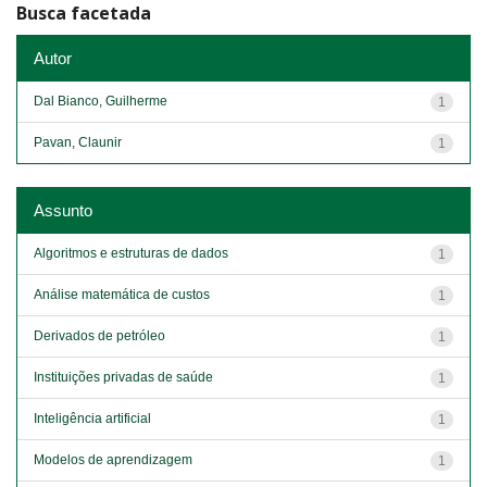
Busca facetada
Autor
Dal Bianco, Guilherme
1
Pavan, Claunir
1
Assunto
Algoritmos e estruturas de dados
1
Análise matemática de custos
1
Derivados de petróleo
1
Instituições privadas de saúde
1
Inteligência artificial
1
Modelos de aprendizagem
1