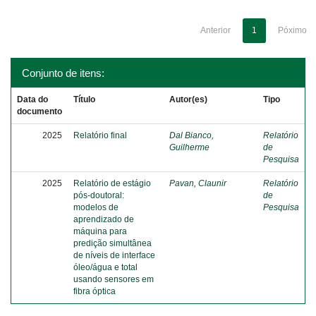
Anterior
1
Póximo
Conjunto de itens:
Data do
Título
Autor(es)
Tipo
documento
2025
Relatório final
Dal Bianco,
Relatório
Guilherme
de
Pesquisa
2025
Relatório de estágio
Pavan, Claunir
Relatório
pós-doutoral:
de
modelos de
Pesquisa
aprendizado de
máquina para
predição simultânea
de níveis de interface
óleo/água e total
usando sensores em
fibra óptica