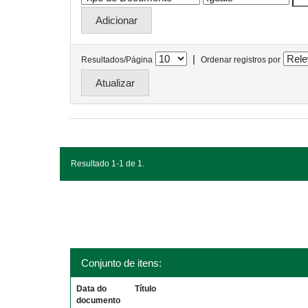
|
Resultados/Página
Ordenar registros por
Resultado 1-1 de 1.
Conjunto de itens:
Data do
Título
documento