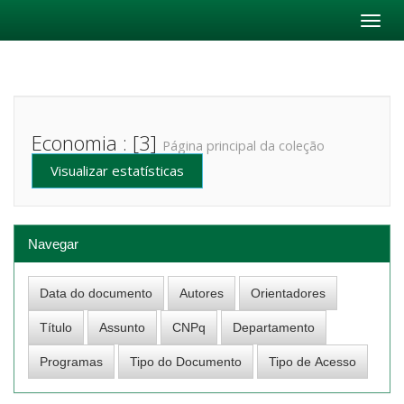
Skip
navigation
Economia : [3]
Página principal da coleção
Visualizar estatísticas
Navegar