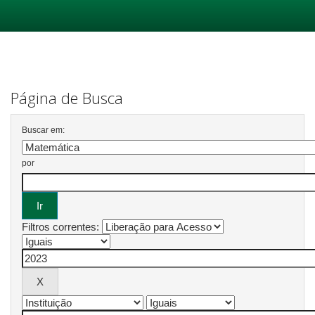
Skip
navigation
Página de Busca
Buscar em:
por
Filtros correntes: