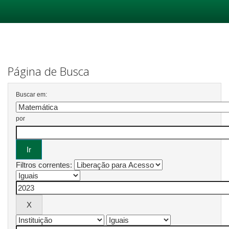
Skip
navigation
Página de Busca
Buscar em:
por
Filtros correntes: