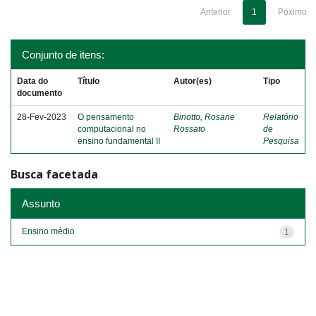
Anterior
1
Póximo
Conjunto de itens:
Data do
Título
Autor(es)
Tipo
documento
28-Fev-2023
O pensamento
Binotto, Rosane
Relatório
computacional no
Rossato
de
ensino fundamental II
Pesquisa
Busca facetada
Assunto
Ensino médio
1