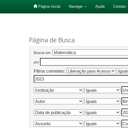
Página inicial
Navegar
Ajuda
Contato
Skip
navigation
Página de Busca
Buscar em:
por
Filtros correntes: