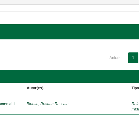
Anterior
1
Autor(es)
Tip
mental II
Binotto, Rosane Rossato
Rela
Pes