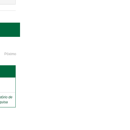
Póximo
o
tório de
quisa