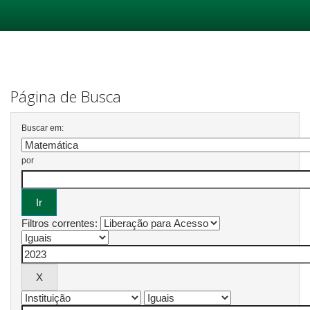
Skip
navigation
Página de Busca
Buscar em:
por
Filtros correntes: