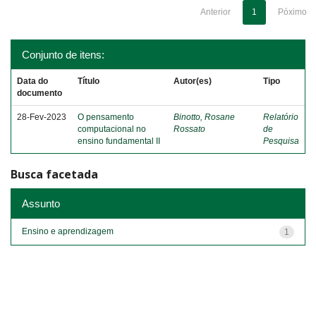
Anterior
1
Póximo
Conjunto de itens:
Data do
Título
Autor(es)
Tipo
documento
28-Fev-2023
O pensamento
Binotto, Rosane
Relatório
computacional no
Rossato
de
ensino fundamental II
Pesquisa
Busca facetada
Assunto
Ensino e aprendizagem
1