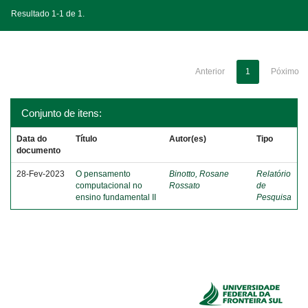
Resultado 1-1 de 1.
Anterior
1
Póximo
Conjunto de itens:
Data do
Título
Autor(es)
Tipo
documento
28-Fev-2023
O pensamento
Binotto, Rosane
Relatório
computacional no
Rossato
de
ensino fundamental II
Pesquisa