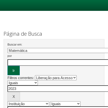
Skip
navigation
Página de Busca
Buscar em:
por
Filtros correntes: