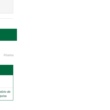
Póximo
o
tório de
quisa