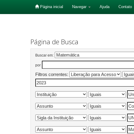
Página inicial
Navegar
Ajuda
Contato
Skip
navigation
Página de Busca
Buscar em:
por
Filtros correntes: