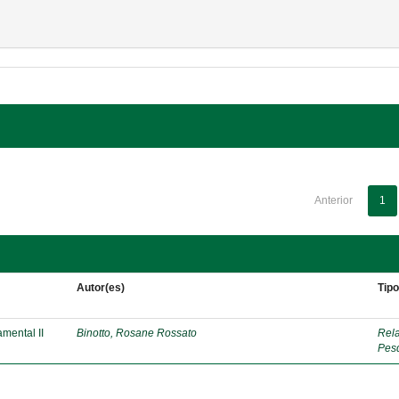
Anterior
1
Autor(es)
Tip
mental II
Binotto, Rosane Rossato
Rela
Pes