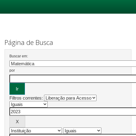
Skip
navigation
Página de Busca
Buscar em:
por
Filtros correntes: