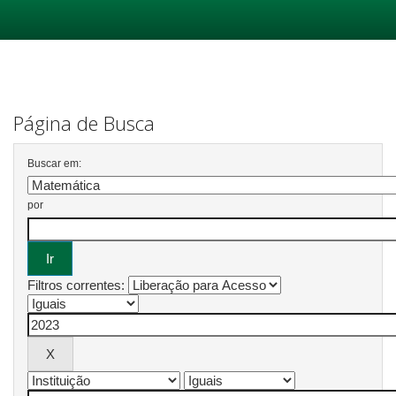
Skip
navigation
Página de Busca
Buscar em:
por
Filtros correntes: