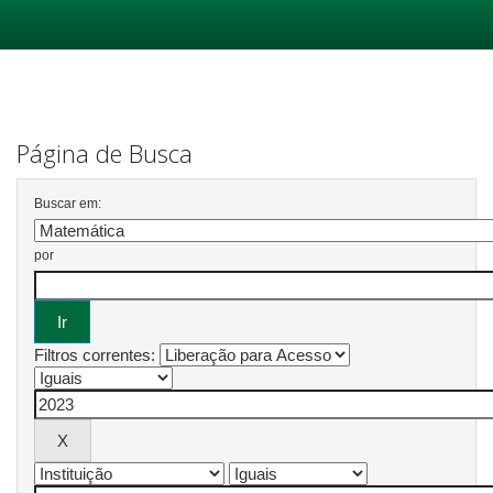
Skip
navigation
Página de Busca
Buscar em:
por
Filtros correntes: