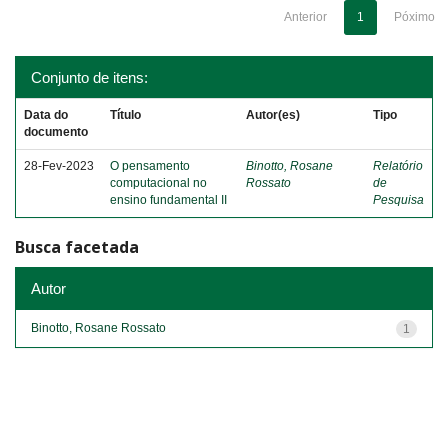
Anterior
1
Póximo
Conjunto de itens:
Data do
Título
Autor(es)
Tipo
documento
28-Fev-2023
O pensamento
Binotto, Rosane
Relatório
computacional no
Rossato
de
ensino fundamental II
Pesquisa
Busca facetada
Autor
Binotto, Rosane Rossato
1