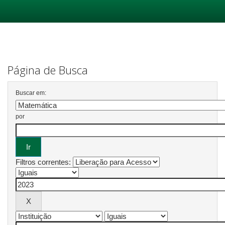
Skip
navigation
Página de Busca
Buscar em:
por
Filtros correntes: