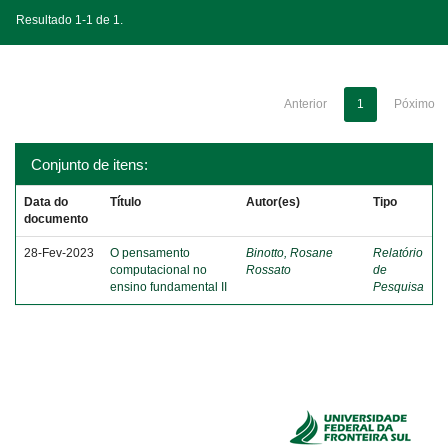
Resultado 1-1 de 1.
Anterior
1
Póximo
Conjunto de itens:
Data do
Título
Autor(es)
Tipo
documento
28-Fev-2023
O pensamento
Binotto, Rosane
Relatório
computacional no
Rossato
de
ensino fundamental II
Pesquisa