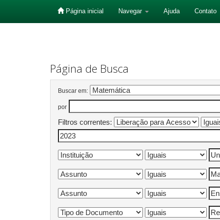
Página inicial
Navegar
Ajuda
Contato
Skip
navigation
Página de Busca
Buscar em:
por
Filtros correntes: