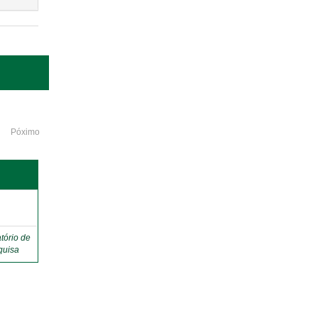
Póximo
o
tório de
quisa