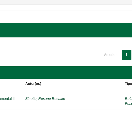
Anterior
1
Autor(es)
Tip
mental II
Binotto, Rosane Rossato
Rela
Pes