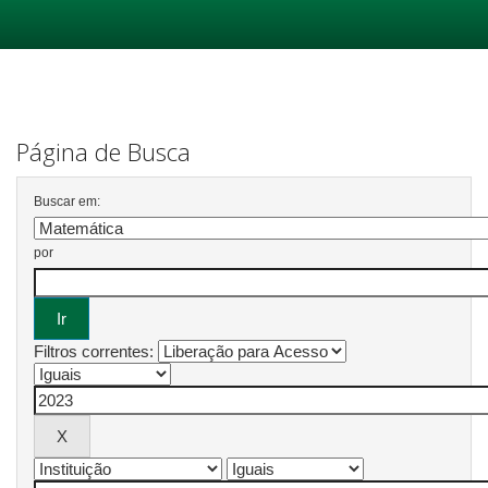
Skip
navigation
Página de Busca
Buscar em:
por
Filtros correntes: